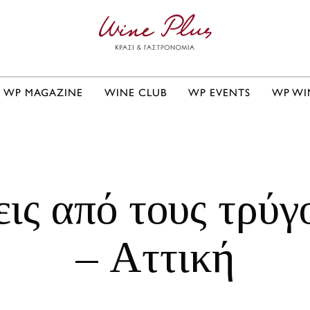
WP MAGAZINE
WINE CLUB
WP EVENTS
WP WI
ις από τους τρύγ
– Αττική