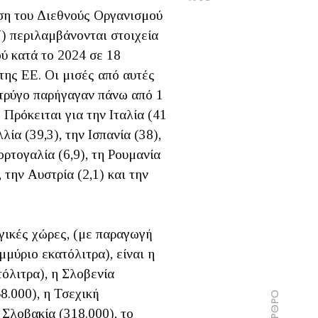
ση του Διεθνούς Οργανισμού
) περιλαμβάνονται στοιχεία
ύ κατά το 2024 σε 18
της ΕΕ. Οι μισές από αυτές
 τρύγο παρήγαγαν πάνω από 1
 Πρόκειται για την Ιταλία (41
λία (39,3), την Ισπανία (38),
ορτογαλία (6,9), τη Ρουμανία
, την Αυστρία (2,1) και την
γικές χώρες, (με παραγωγή
μύριο εκατόλιτρα), είναι η
όλιτρα), η Σλοβενία
8.000), η Τσεχική
 Σλοβακία (318.000), το