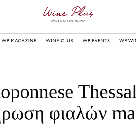
WP MAGAZINE
WINE CLUB
WP EVENTS
WP WI
oponnese Thessal
ήρωση φιαλών m