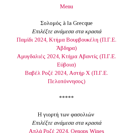
Menu
Σολομός à la Grecque
Επιλέξτε ανάμεσα στα κρασιά
Παμίδι 2024, Κτήμα Βουρβουκέλη (Π.Γ.Ε.
Άβδηρα)
Αμυγδαλιές 2024, Κτήμα Αβαντίς (Π.Γ.Ε.
Εύβοια)
Βαβέλ Ροζέ 2024, Αστήρ Χ (Π.Γ.Ε.
Πελοπόννησος)
*****
Η γιορτή των φασολιών
Επιλέξτε ανάμεσα στα κρασιά
Απλά Ροζέ 2024, Oenops Wines