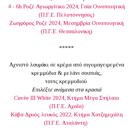
4 - 6h Ροζέ Αγιωργίτικο 2024, Γαία Οινοποιητική
(Π.Γ.Ε. Πελοπόννησος)
Ζωηφόρος Ροζέ 2024, Μεσημβρία Οινοποιητική
(Π.Γ.Ε. Θεσσαλονίκη)
*****
Αχνιστό λαυράκι σε κρέμα από σιγομαγειρεμένα
κρεμμύδια & μελάνι σουπιάς,
τσιπς κρεμμυδιού
Επιλέξτε ανάμεσα στα κρασιά
Cuvée III White 2024, Κτήμα Μέγα Σπήλαιο
(Π.Γ.Ε. Αχαΐα)
Κάβα Δρυός λευκός 2022, Κτήμα Χατζημιχάλη
(Π.Γ.Ε. Αταλάντη)