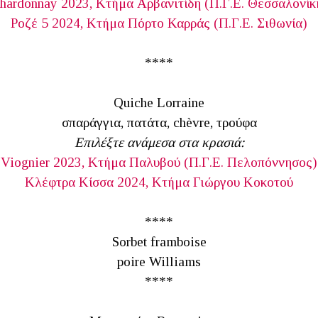
hardonnay 2023, Κτήμα Αρβανιτίδη (Π.Γ.Ε. Θεσσαλονίκ
Ροζέ 5 2024, Κτήμα Πόρτο Καρράς (Π.Γ.Ε. Σιθωνία)
****
Quiche Lorraine
σπαράγγια, πατάτα, chèvre, τρούφα
Επιλέξτε ανάμεσα στα κρασιά:
Viognier 2023, Κτήμα Παλυβού (Π.Γ.Ε. Πελοπόννησος)
Κλέφτρα Κίσσα 2024, Κτήμα Γιώργου Κοκοτού
****
Sorbet framboise
poire Williams
****