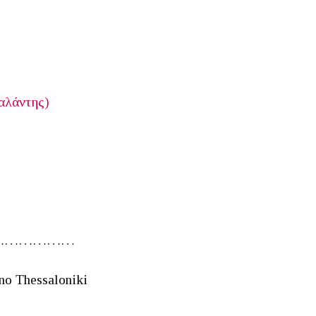
αλάντης)
………………
no Thessaloniki