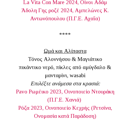
La Vita Con Mare 2024, Οίνοι Αδάμ
Άδολη Γης ροζέ 2024, Αμπελώνες Κ.
Αντωνόπουλου (Π.Γ.Ε. Αχαΐα)
****
Ωμά και Αλίπαστα
Τόνος Αλοννήσου & Μαγιάτικο
πικάντικο νερό, πίκλες από αμύγδαλο &
μανταρίνι, wasabi
Επιλέξτε ανάμεσα στα κρασιά:
Pavo Ρωμέικο 2023, Οινοποιείο Ντουράκη
(Π.Γ.Ε. Χανιά)
Ρόζα 2023, Οινοποιείο Κεχρής (Ρετσίνα,
Ονομασία κατά Παράδοση)