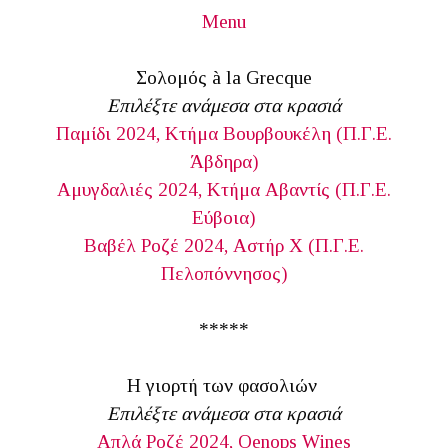
Menu
Σολομός à la Grecque
Επιλέξτε ανάμεσα στα κρασιά
Παμίδι 2024, Κτήμα Βουρβουκέλη (Π.Γ.Ε.
Άβδηρα)
Αμυγδαλιές 2024, Κτήμα Αβαντίς (Π.Γ.Ε.
Εύβοια)
Βαβέλ Ροζέ 2024, Αστήρ Χ (Π.Γ.Ε.
Πελοπόννησος)
*****
Η γιορτή των φασολιών
Επιλέξτε ανάμεσα στα κρασιά
Απλά Ροζέ 2024, Oenops Wines