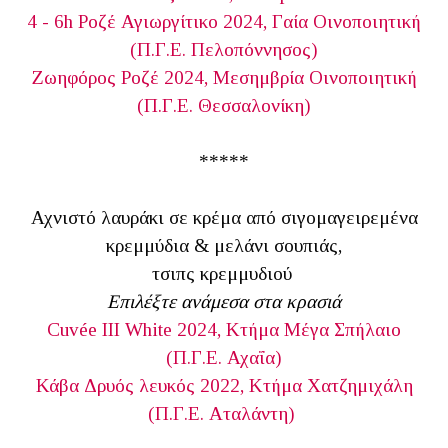
4 - 6h Ροζέ Αγιωργίτικο 2024, Γαία Οινοποιητική
(Π.Γ.Ε. Πελοπόννησος)
Ζωηφόρος Ροζέ 2024, Μεσημβρία Οινοποιητική
(Π.Γ.Ε. Θεσσαλονίκη)
*****
Αχνιστό λαυράκι σε κρέμα από σιγομαγειρεμένα
κρεμμύδια & μελάνι σουπιάς,
τσιπς κρεμμυδιού
Επιλέξτε ανάμεσα στα κρασιά
Cuvée III White 2024, Κτήμα Μέγα Σπήλαιο
(Π.Γ.Ε. Αχαΐα)
Κάβα Δρυός λευκός 2022, Κτήμα Χατζημιχάλη
(Π.Γ.Ε. Αταλάντη)