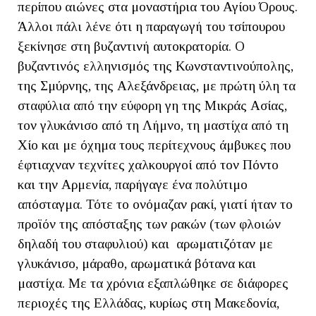
περίπου αιώνες στα μοναστήρια του Αγίου Όρους.
Άλλοι πάλι λένε ότι η παραγωγή του τσίπουρου
ξεκίνησε στη βυζαντινή αυτοκρατορία. Ο
βυζαντινός ελληνισμός της Κωνσταντινούπολης,
της Σμύρνης, της Αλεξάνδρειας, με πρώτη ύλη τα
σταφύλια από την εύφορη γη της Μικράς Ασίας,
τον γλυκάνισο από τη Λήμνο, τη μαστίχα από τη
Χίο και με όχημα τους περίτεχνους άμβυκες που
έφτιαχναν τεχνίτες χαλκουργοί από τον Πόντο
και την Αρμενία, παρήγαγε ένα πολύτιμο
απόσταγμα. Τότε το ονόμαζαν ρακί, γιατί ήταν το
προϊόν της απόσταξης των ρακών (των φλοιών
δηλαδή του σταφυλιού) και αρωματιζόταν με
γλυκάνισο, μάραθο, αρωματικά βότανα και
μαστίχα. Με τα χρόνια εξαπλώθηκε σε διάφορες
περιοχές της Ελλάδας, κυρίως στη Μακεδονία,