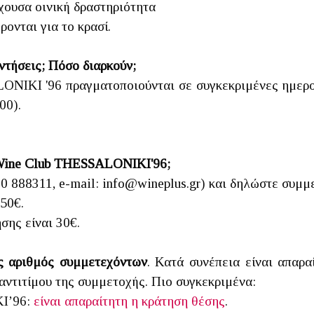
χουσα οινική δραστηριότητα
ονται για το κρασί.
ντήσεις; Πόσο διαρκούν;
ONIKI '96 πραγματοποιούνται σε συγκεκριμένες ημερομ
00).
 Wine Club THESSALONIKI'96;
10 888311, e-mail: info@wineplus.gr) και δηλώστε συμμ
150€.
σης είναι 30€.
ος αριθμός συμμετεχόντων
. Κατά συνέπεια είναι απαρ
αντιτίμου της συμμετοχής. Πιο συγκεκριμένα:
KI’96:
είναι απαραίτητη η κράτηση θέσης
.