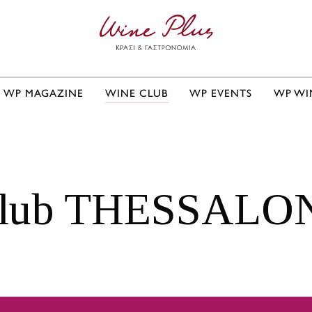
WP MAGAZINE
WINE CLUB
WP EVENTS
WP WI
lub THESSALON