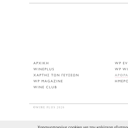
ΑΡΧΙΚΗ
WP EV
WINEPLUS
WP W
ΧΑΡΤΗΣ ΤΩΝ ΓΕΥΣΕΩΝ
ΑΡΘΡ
WP MAGAZINE
ΗΜΕΡ
WINE CLUB
©WINE PLUS 2026
Χρησιμοποιούμε cookies για την καλύτερη εξυπηρέ