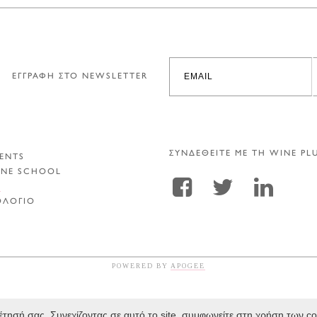
ΕΓΓΡΑΦΗ ΣΤΟ NEWSLETTER
ΣΥΝΔΕΘΕΙΤΕ ΜΕ ΤΗ WINE PL
ENTS
INE SCHOOL
Α
ΟΛΟΓΙΟ
POWERED BY
APOGEE
τησή σας. Συνεχίζοντας σε αυτό το site, συμφωνείτε στη χρήση των c