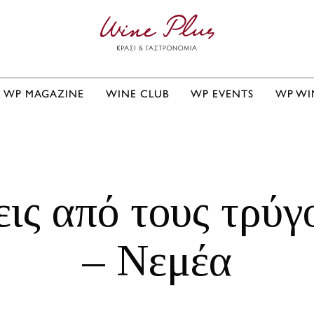
WP MAGAZINE
WINE CLUB
WP EVENTS
WP WI
ις από τους τρύγ
– Νεμέα