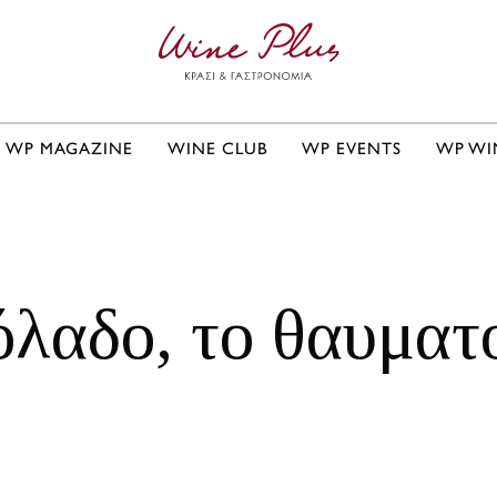
WP MAGAZINE
WINE CLUB
WP EVENTS
WP WI
όλαδο, το θαυματ