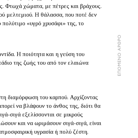
άς. Φτωχά χώματα, με πέτρες και βράχους.
ού μελτεμιού. Η θάλασσα, που ποτέ δεν
ο πολύτιμο «υγρό χρυσάφι» της, το
ΕΠΟΜΕΝΟ ΑΡΘΡΟ
οντίδα. Η ποιότητα και η γεύση του
τάδιο της ζωής του από τον ελαιώνα
 στη διαμόρφωση του καρπού. Αρχίζοντας
πορεί να βλάψουν το άνθος της, διότι θα
σιγά-σιγά εξελίσσονται σε μικρούς
ώσουν και να ωριμάσουν σιγά-σιγά, είναι
ατμοσφαιρική υγρασία ή πολύ ζέστη.