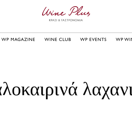
WP MAGAZINE
WINE CLUB
WP EVENTS
WP WI
λοκαιρινά λαχαν