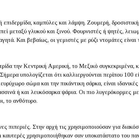
ή επιδερμίδα, καμπύλες και λάμψη. Ζουμερή, δροσιστικ
πεί μεταξύ γλυκού και ξινού. Φουρνιστές ή ψητές, λειω
αγητά. Και βεβαίως, οι γεμιστές με ρύζι ντομάτες είναι
ατρίδα την Κεντρική Αμερική, το Μεξικό συγκεκριμένα,
ήμερα υπολογίζεται ότι καλλιεργούνται περίπου 100 εί
 ευρύχωρο σώμα και την πικάντικη σάρκα, είναι ιδανικές
ασσινά ή και λευκόσαρκα ψάρια. Οι πιο λυγερόκορμες μ
ρι, το ανθότυρο.
νες πιπεριές. Στην αρχή τις χρησιμοποιούσαν για διακό
 καυτερές χρησιμοποιήθηκαν σαν υποκατάστατο του παν