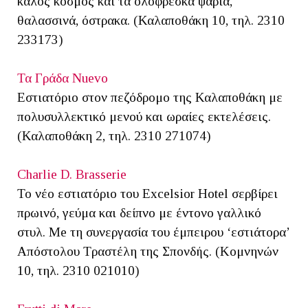
καλός κόσμος και τα ολόφρεσκα ψάρια,
θαλασσινά, όστρακα. (Καλαποθάκη 10, τηλ. 2310
233173)
Τα Γράδα Nuevo
Εστιατόριο στον πεζόδρομο της Καλαποθάκη με
πολυσυλλεκτικό μενού και ωραίες εκτελέσεις.
(Καλαποθάκη 2, τηλ. 2310 271074)
Charlie D. Brasserie
Το νέο εστιατόριο του Excelsior Hotel σερβίρει
πρωινό, γεύμα και δείπνο με έντονο γαλλικό
στυλ. Μe τη συνεργασία του έμπειρου ‘εστιάτορα’
Απόστολου Τραστέλη της Σπονδής. (Κομνηνών
10, τηλ. 2310 021010)