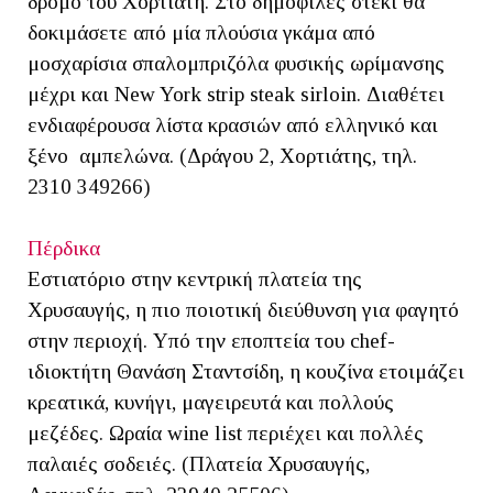
δρόμο του Χορτιάτη. Στο δημοφιλές στέκι θα
δοκιμάσετε από μία πλούσια γκάμα από
μοσχαρίσια σπαλομπριζόλα φυσικής ωρίμανσης
μέχρι και New York strip steak sirloin. Διαθέτει
ενδιαφέρουσα λίστα κρασιών από ελληνικό και
ξένο αμπελώνα. (Δράγου 2, Χορτιάτης, τηλ.
2310 349266)
Πέρδικα
Εστιατόριο στην κεντρική πλατεία της
Χρυσαυγής, η πιο ποιοτική διεύθυνση για φαγητό
στην περιοχή. Υπό την εποπτεία του chef-
ιδιοκτήτη Θανάση Σταντσίδη, η κουζίνα ετοιμάζει
κρεατικά, κυνήγι, μαγειρευτά και πολλούς
μεζέδες. Ωραία wine list περιέχει και πολλές
παλαιές σοδειές. (Πλατεία Χρυσαυγής,