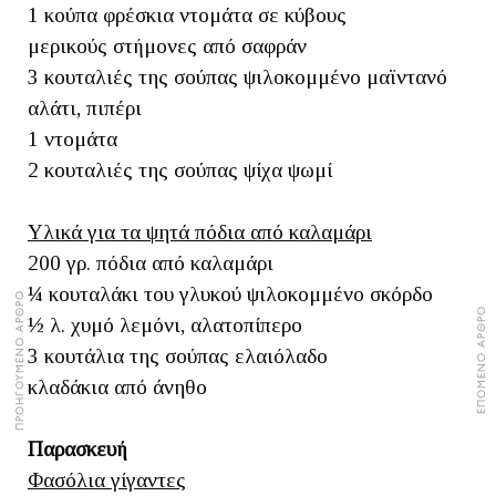
1 κούπα φρέσκια ντομάτα σε κύβους
μερικούς στήμονες από σαφράν
3 κουταλιές της σούπας ψιλοκομμένο μαϊντανό
αλάτι, πιπέρι
1 ντομάτα
2 κουταλιές της σούπας ψίχα ψωμί
Υλικά για τα ψητά πόδια από καλαμάρι
200 γρ. πόδια από καλαμάρι
¼ κουταλάκι του γλυκού ψιλοκομμένο σκόρδο
ΠΡΟΗΓΟΥΜΕΝΟ ΑΡΘΡΟ
ΕΠΟΜΕΝΟ ΑΡΘΡΟ
½ λ. χυμό λεμόνι, αλατοπίπερο
3 κουτάλια της σούπας ελαιόλαδο
κλαδάκια από άνηθο
Παρασκευή
Φασόλια γίγαντες