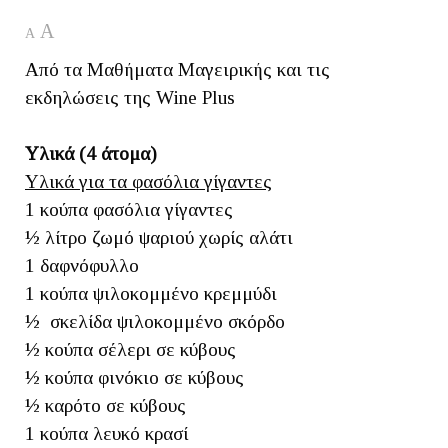
A
A
Από τα Μαθήματα Μαγειρικής και τις
εκδηλώσεις της Wine Plus
Υλικά (4 άτομα)
Υλικά για τα φασόλια γίγαντες
1 κούπα φασόλια γίγαντες
½ λίτρο ζωμό ψαριού χωρίς αλάτι
1 δαφνόφυλλο
1 κούπα ψιλοκομμένο κρεμμύδι
½ σκελίδα ψιλοκομμένο σκόρδο
½ κούπα σέλερι σε κύβους
½ κούπα φινόκιο σε κύβους
½ καρότο σε κύβους
1 κούπα λευκό κρασί