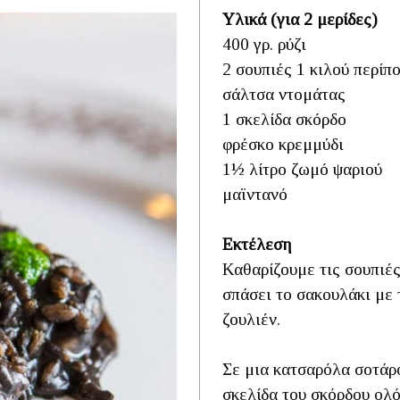
Υλικά (για 2 μερίδες)
400 γρ. ρύζι
2 σουπιές 1 κιλού περίπ
σάλτσα ντομάτας
1 σκελίδα σκόρδο
φρέσκο κρεμμύδι
1½ λίτρο ζωμό ψαριού
μαϊντανό
Εκτέλεση
Καθαρίζουμε τις σουπιές
σπάσει το σακουλάκι με 
ζουλιέν.
Σε μια κατσαρόλα σοτάρ
σκελίδα του σκόρδου ολό