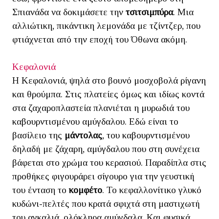
Σπιανάδα να δοκιμάσετε την
τσιτσιμπύρα
. Μια
αλλιώτικη, πικάντικη λεμονάδα με τζίντζερ, που
φτιάχνεται από την εποχή του Όθωνα ακόμη.
Κεφαλονιά
Η Κεφαλονιά, ψηλά στο βουνό μοσχοβολά ρίγανη
και θρούμπα. Στις πλατείες όμως και ιδίως κοντά
στα ζαχαροπλαστεία πλανιέται η μυρωδιά του
καβουρντισμένου αμύγδαλου. Εδώ είναι το
βασίλειο της
μάντολας
, του καβουρντισμένου
δηλαδή με ζάχαρη, αμύγδαλου που στη συνέχεια
βάφεται στο χρώμα του κερασιού. Παραδίπλα στις
προθήκες φιγουράρει σίγουρο για την γευστική
του ένταση το
κομφέτο
. Το κεφαλλονίτικο γλυκό
κυδώνι-πελτές που κρατά σφιχτά στη μαστιχωτή
του αγκαλιά, ολόκληρα αμύγδαλα. Και φυσικά