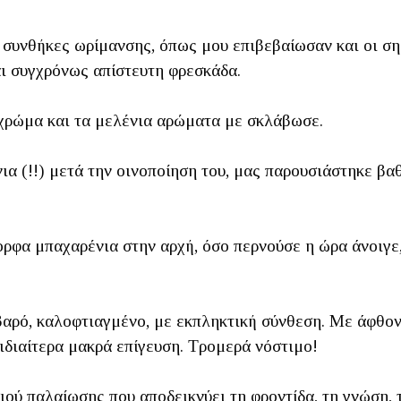
ς συνθήκες ωρίμανσης, όπως μου επιβεβαίωσαν και οι σ
ι συγχρόνως απίστευτη φρεσκάδα.
 χρώμα και τα μελένια αρώματα με σκλάβωσε.
ια (!!) μετά την οινοποίηση του, μας παρουσιάστηκε β
ορφα μπαχαρένια στην αρχή, όσο περνούσε η ώρα άνοιγ
βαρό, καλοφτιαγμένο, με εκπληκτική σύνθεση. Με άφθον
 ιδιαίτερα μακρά επίγευση. Τρομερά νόστιμο!
ιού παλαίωσης που αποδεικνύει τη φροντίδα, τη γνώση, 