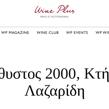
WP MAGAZINE
WINE CLUB
WP EVENTS
WP WI
θυστος 2000, Κτ
Λαζαρίδη