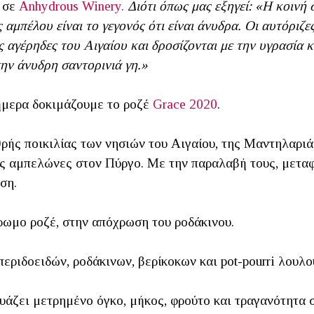
ε σε
Anhydrous Winery.
Διότι όπως μας εξηγεί: «Η κοινή
 αμπέλου είναι το γεγονός ότι είναι άνυδρα. Οι αυτόριζ
υς αγέρηδες του Αιγαίου και δροσίζονται με την υγρασία
την άνυδρη σαντορινιά γη.»
σήμερα δοκιμάζουμε το ροζέ
Grace 2020
.
ρής ποικιλίας των νησιών του Αιγαίου, της Μαντηλαριά
ς αμπελώνες στον Πύργο. Με την παραλαβή τους, μεταφ
ση.
χρωμο ροζέ, στην απόχρωση του ροδάκινου.
εριδοειδών, ροδάκινων, βερίκοκων και pot-pourri λου
δυάζει μετρημένο όγκο, μήκος, φρούτο και τραγανότητα 