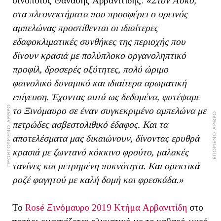
οινοποιός Θανάσης Αρβανιτίδης:
«Στον Ασκό,
στα πλεονεκτήματα που προσφέρει ο ορεινός
αμπελώνας προστίθενται οι ιδιαίτερες
εδαφοκλιματικές συνθήκες της περιοχής που
δίνουν κρασιά με πολύπλοκο οργανοληπτικό
προφίλ, δροσερές οξύτητες, πολύ ώριμο
φαινολικό δυναμικό και ιδιαίτερα αρωματική
επίγευση. Έχοντας αυτά ως δεδομένα, φυτέψαμε
ΠΡΟΗΓΟΥΜΕΝΟ ΑΡΘΡΟ
το Ξινόμαυρο σε έναν συγκεκριμένο αμπελώνα με
ΕΠΟΜΕΝΟ ΑΡΘΡΟ
πετρώδες ασβεστολιθικό έδαφος. Και τα
αποτελέσματα μας δικαιώνουν, δίνοντας ερυθρά
κρασιά με ζωντανό κόκκινο φρούτο, μαλακές
τανίνες και μετρημένη πυκνότητα. Και ορεκτικά
ροζέ φαγητού με καλή δομή και φρεσκάδα.»
Το
Rosé Ξινόμαυρο 2019 Κτήμα Αρβανιτίδη
στο