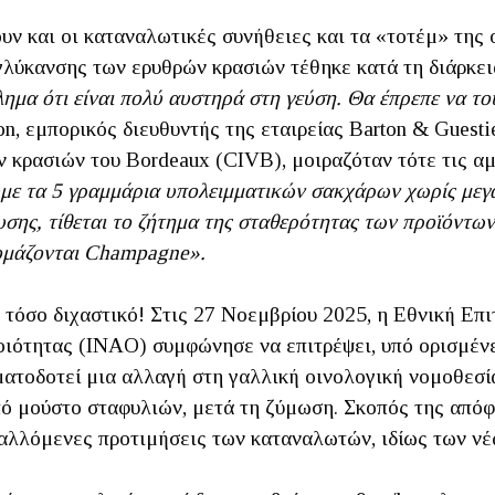
ουν και οι καταναλωτικές συνήθειες και τα «τοτέμ» της 
 γλύκανσης των ερυθρών κρασιών τέθηκε κατά τη διάρκε
ημα ότι είναι πολύ αυστηρά στη γεύση. Θα έπρεπε να τ
ion, εμπορικός διευθυντής της εταιρείας Barton & Guest
 κρασιών του Bordeaux (CIVB), μοιραζόταν τότε τις α
ε τα 5 γραμμάρια υπολειμματικών σακχάρων χωρίς μεγά
ς, τίθεται το ζήτημα της σταθερότητας των προϊόντων. 
ομάζονται Champagne».
ον τόσο διχαστικό! Στις 27 Νοεμβρίου 2025, η Εθνική
οιότητας (INAO) συμφώνησε να επιτρέψει, υπό ορισμέν
ατοδοτεί μια αλλαγή στη γαλλική οινολογική νομοθεσί
ό μούστο σταφυλιών, μετά τη ζύμωση. Σκοπός της απόφ
αλλόμενες προτιμήσεις των καταναλωτών, ιδίως των νέ