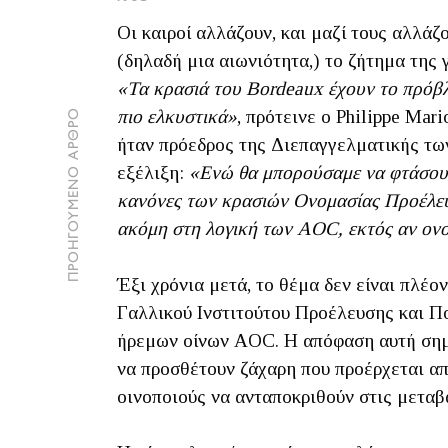
Οι καιροί αλλάζουν, και μαζί τους αλλάζ
(δηλαδή μια αιωνιότητα,) το ζήτημα της
«Τα κρασιά του Bordeaux έχουν το πρόβλ
πιο ελκυστικά»
, πρότεινε ο Philippe Mar
ΠΡΟΗΓΟΥΜΕΝΟ ΑΡΘΡΟ
ήταν πρόεδρος της Διεπαγγελματικής των
εξέλιξη:
«Ενώ θα μπορούσαμε να φτάσουμ
κανόνες των κρασιών Ονομασίας Προέλευση
ακόμη στη λογική των AOC, εκτός αν ον
Έξι χρόνια μετά, το θέμα δεν είναι πλέ
Γαλλικού Ινστιτούτου Προέλευσης και Π
ήρεμων οίνων AOC. Η απόφαση αυτή σημ
να προσθέτουν ζάχαρη που προέρχεται απ
οινοποιούς να ανταποκριθούν στις μεταβ