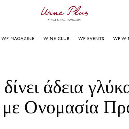
WP MAGAZINE
WINE CLUB
WP EVENTS
WP WI
 δίνει άδεια γλύκ
 με Ονομασία Πρ