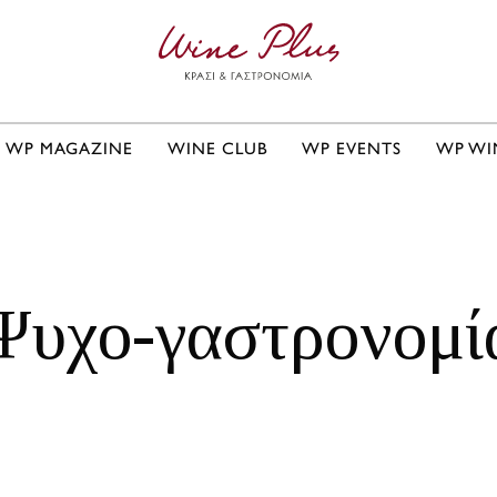
WP MAGAZINE
WINE CLUB
WP EVENTS
WP WI
Ψυχο-γαστρονομί