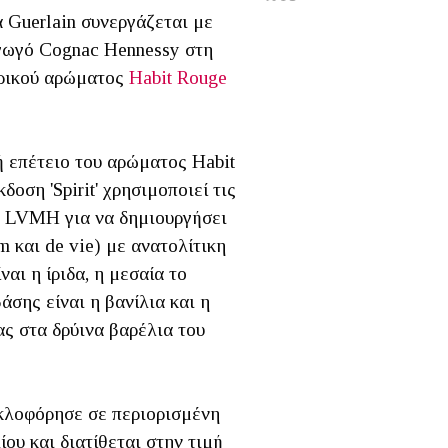
 Guerlain συνεργάζεται με
γωγό Cognac Hennessy στη
δρικού αρώματος
Habit Rouge
 επέτειο του αρώματος Habit
δοση 'Spirit' χρησιμοποιεί τις
ου LVMH για να δημιουργήσει
m και de vie) με ανατολίτικη
ναι η ίριδα, η μεσαία το
άσης είναι η βανίλια και η
ς στα δρύινα βαρέλια του
υκλοφόρησε σε περιορισμένη
ου και διατίθεται στην τιμή