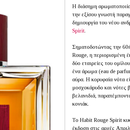
Η διάσημη αρωματοποιία
την εξίσου γνωστή παρα
δημιουργία του νέου αν
Spirit
.
Σηματοδοτώντας την 60ή
Rouge, η περιορισμένη έκ
δύο εταιρείες του ομίλ
ένα άρωμα (eau de parfu
αύρα. Η κορυφαία νότα εί
μοσχοκάρυδο και νότες β
βελανιδιά, παραπέμποντα
κονιάκ.
Το Habit Rouge Spirit κ
έκδοση στις αρχές Απριλί