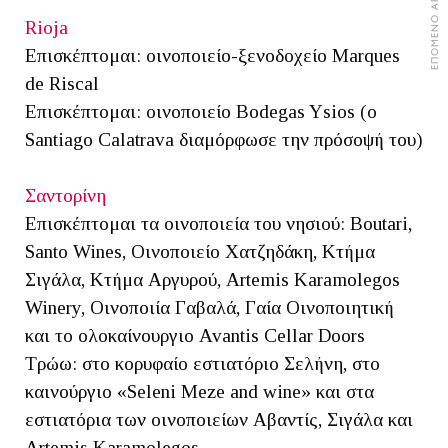
ΕΠΟΜΕΝΟ ΑΡΘΡΟ
Rioja
Επισκέπτομαι: οινοποιείο-ξενοδοχείο Marques
de Riscal
Επισκέπτομαι: οινοποιείο Bodegas Ysios (ο
Santiago Calatrava διαμόρφωσε την πρόσοψή του)
Σαντορίνη
Επισκέπτομαι τα οινοποιεία του νησιού: Boutari,
Santo Wines, Οινοποιείο Χατζηδάκη, Κτήμα
Σιγάλα, Κτήμα Αργυρού, Artemis Karamolegos
Winery, Οινοποιία Γαβαλά, Γαία Οινοποιητική
και το ολοκαίνουργιο Avantis Cellar Doors
Τρώω: στο κορυφαίο εστιατόριο Σελήνη, στο
καινούργιο «Seleni Meze and wine» και στα
εστιατόρια των οινοποιείων Αβαντίς, Σιγάλα και
Artemis Karamolegos