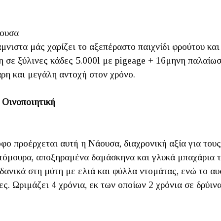
άουσα
άμνιστα μάς χαρίζει το αξεπέραστο παιχνίδι φρούτου κα
η σε ξύλινες κάδες 5.000l με pigeage + 16μηνη παλαίωσ
ρη και μεγάλη αντοχή στον χρόνο.
 Οινοποιητική
ο προέρχεται αυτή η Νάουσα, διαχρονική αξία για του
όμουρα, αποξηραμένα δαμάσκηνα και γλυκά μπαχάρια το
δανικά στη μύτη με ελιά και φύλλα ντομάτας, ενώ το α
ς. Ωριμάζει 4 χρόνια, εκ των οποίων 2 χρόνια σε δρύιν