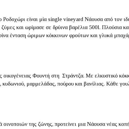
ο Ροδοχώρι είναι μία single vineyard Νάουσα από τον 
ζύμες και ωρίμασε σε δρύινα βαρέλια 500l. Πλούσια και
φίνα ένταση ώριμων κόκκινων φρούτων και γλυκά μπαχά
 οικογένειας Φουντή στη Στράντζα. Με ελκυστικό κόκκ
 κυδωνιού, μαρμελάδας, πούρου και βανίλιας. Κάθε γουλ
ά οινοποιών της ζώνης, προτείνει μια Νάουσα νέας κο