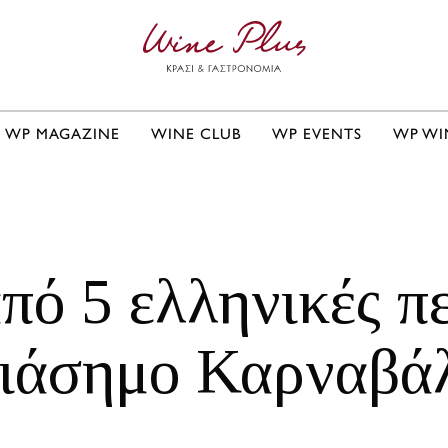
WP MAGAZINE
WINE CLUB
WP EVENTS
WP WI
πό 5 ελληνικές πε
ιάσημο Καρναβά