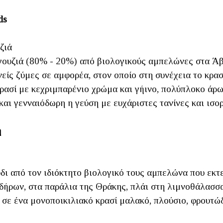
ds
ζιά
γουζιά (80% - 20%) από βιολογικούς αμπελώνες στα Ά
είς ζύμες σε αμφορέα, στον οποίο στη συνέχεια το κρασ
κρασί με κεχριμπαρένιο χρώμα και γήινο, πολύπλοκο ά
αι γενναιόδωρη η γεύση με ευχάριστες τανίνες και ισο
η
δι από τον ιδιόκτητο βιολογικό τους αμπελώνα που εκτε
ήρων, στα παράλια της Θράκης, πλάι στη λιμνοθάλασσα
 σε ένα μονοποικιλιακό κρασί μαλακό, πλούσιο, φρουτώ