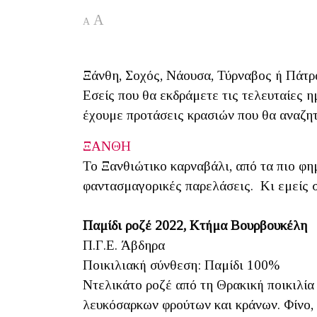
A
A
Ξάνθη, Σοχός, Νάουσα, Τύρναβος ή Πάτρ
Εσείς που θα εκδράμετε τις τελευταίες 
έχουμε προτάσεις κρασιών που θα αναζητ
ΞΑΝΘΗ
Το Ξανθιώτικο καρναβάλι, από τα πιο φη
φαντασμαγορικές παρελάσεις. Κι εμείς σ
Παμίδι ροζέ 2022, Κτήμα Βουρβουκέλη
Π.Γ.Ε. Άβδηρα
Ποικιλιακή σύνθεση: Παμίδι 100%
Ντελικάτο ροζέ από τη Θρακική ποικιλί
λευκόσαρκων φρούτων και κράνων. Φίνο, 