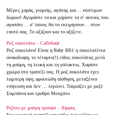
Μέρες χαράς, γιορτής, αγάπης και… νόστιμων
δώρων! Αγοράστε τα και χαρίστε τα σ’ αυτούς που
αγαπάτε… σ’ όσους θα τα εκτιμήσουν… στον
εαυτό σας. Το αξίζουν και το αξίζετε.
Ροζ σοκολάτα – Callebaut
Ροζ σοκολάτα! Είναι η Ruby RB1 η σοκολατένια
ανακάλυψη, το τέταρτο(!) είδος σοκολάτας μετά
τη μαύρη, τη λευκή και τη γάλακτος. Χαρίστε
χρώμα στο τραπέζι σας. Η ροζ σοκολάτα έχει
λαμπερή όψη, φρουτώδη αίσθηση, μεταξένια
επίγευση και δεν … λιγώνει. Ταιριάζει με ροζέ
Σαμπάνια και ερυθρό Μοσχάτο.
Ριζότο με μαύρη τρούφα – Δίρφυς
Στο γιορτινό τραπέζι ταιριάζει ένα ριζότο με