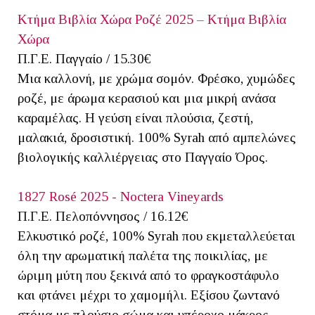
Κτήμα Βιβλία Χώρα Ροζέ 2025 – Κτήμα Βιβλία
Χώρα
Π.Γ.Ε. Παγγαίο / 15.30€
Μια καλλονή, με χρώμα σομόν. Φρέσκο, χυμώδες
ροζέ, με άρωμα κερασιού και μια μικρή ανάσα
καραμέλας. Η γεύση είναι πλούσια, ζεστή,
μαλακιά, δροσιστική. 100% Syrah από αμπελώνες
βιολογικής καλλιέργειας στο Παγγαίο Όρος.
1827 Rosé 2025 - Noctera Vineyards
Π.Γ.Ε. Πελοπόννησος / 16.12€
Ελκυστικό ροζέ, 100% Syrah που εκμεταλλεύεται
όλη την αρωματική παλέτα της ποικιλίας, με
ώριμη μύτη που ξεκινά από το φραγκοστάφυλο
και φτάνει μέχρι το χαμομήλι. Εξίσου ζωντανό
στόμα με πλούσιο σώμα και υπέροχο μάκρος.