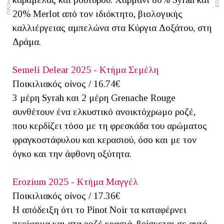
20% Merlot από τον ιδιόκτητο, βιολογικής
καλλιέργειας αμπελώνα στα Κύργια Δοξάτου, στη
Δράμα.
Semeli Delear 2025 - Κτήμα Σεμέλη
Ποικιλιακός οίνος / 16.74€
3 μέρη Syrah και 2 μέρη Grenache Rouge
συνθέτουν ένα ελκυστικό ανοικτόχρωμο ροζέ,
που κερδίζει τόσο με τη φρεσκάδα του αρώματος
φραγκοστάφυλου και κερασιού, όσο και με τον
όγκο και την άφθονη οξύτητα.
Erozium 2025 - Κτήμα Μαγγέλ
Ποικιλιακός οίνος / 17.36€
Η απόδειξη ότι το Pinot Noir τα καταφέρνει
περίφημα και στα ροζέ κρασιά, βρίσκεται σε αυτό