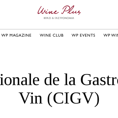
WP MAGAZINE
WINE CLUB
WP EVENTS
WP WI
tionale de la Gast
Vin (CIGV)