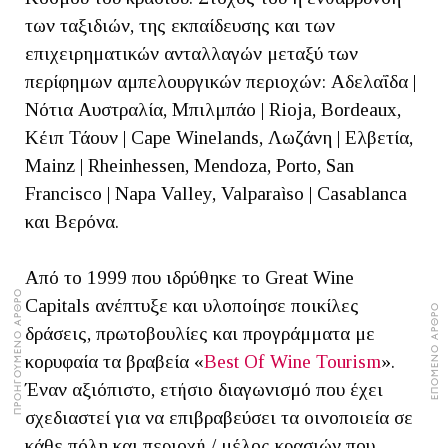
των ταξιδιών, της εκπαίδευσης και των
επιχειρηματικών ανταλλαγών μεταξύ των
περίφημων αμπελουργικών περιοχών: Αδελαΐδα |
Νότια Αυστραλία, Μπιλμπάο | Rioja, Bordeaux,
Κέιπ Τάουν | Cape Winelands, Λωζάνη | Ελβετία,
Mainz | Rheinhessen, Mendoza, Porto, San
Francisco | Napa Valley, Valparaìso | Casablanca
και Βερόνα.
Από το 1999 που ιδρύθηκε το Great Wine
ΠΡΟΗΓΟΥΜΕΝΟ ΑΡΘΡΟ
Capitals ανέπτυξε και υλοποίησε ποικίλες
ΕΠΟΜΕΝΟ ΑΡΘΡΟ
δράσεις, πρωτοβουλίες και προγράμματα με
κορυφαία τα βραβεία «
Best Of Wine Tourism
».
Έναν αξιόπιστο, ετήσιο διαγωνισμό που έχει
σχεδιαστεί για να επιβραβεύσει τα οινοποιεία σε
κάθε πόλη και περιοχή / μέλος κρασιών που