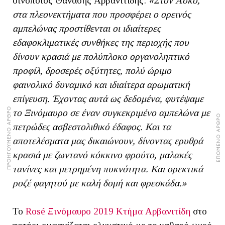
οινοποιός Θανάσης Αρβανιτίδης:
«Στον Ασκό,
στα πλεονεκτήματα που προσφέρει ο ορεινός
αμπελώνας προστίθενται οι ιδιαίτερες
εδαφοκλιματικές συνθήκες της περιοχής που
δίνουν κρασιά με πολύπλοκο οργανοληπτικό
προφίλ, δροσερές οξύτητες, πολύ ώριμο
φαινολικό δυναμικό και ιδιαίτερα αρωματική
επίγευση. Έχοντας αυτά ως δεδομένα, φυτέψαμε
ΠΡΟΗΓΟΥΜΕΝΟ ΑΡΘΡΟ
το Ξινόμαυρο σε έναν συγκεκριμένο αμπελώνα με
ΕΠΟΜΕΝΟ ΑΡΘΡΟ
πετρώδες ασβεστολιθικό έδαφος. Και τα
αποτελέσματα μας δικαιώνουν, δίνοντας ερυθρά
κρασιά με ζωντανό κόκκινο φρούτο, μαλακές
τανίνες και μετρημένη πυκνότητα. Και ορεκτικά
ροζέ φαγητού με καλή δομή και φρεσκάδα.»
Το
Rosé Ξινόμαυρο 2019 Κτήμα Αρβανιτίδη
στο