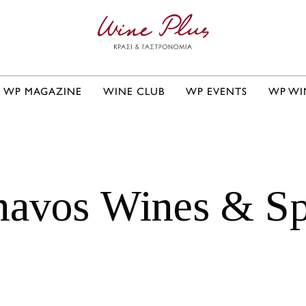
WP MAGAZINE
WINE CLUB
WP EVENTS
WP WI
navos Wines & Spi