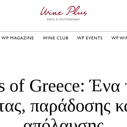
WP MAGAZINE
WINE CLUB
WP EVENTS
WP WI
 of Greece: Ένα 
τας, παράδοσης κ
απόλαυσης