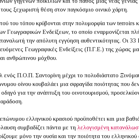
ιων γηγενών ποικιλιών και το πάθος μιας νέας γενιάς
ή τους ξεχωριστή θέση στον παγκόσμιο οινικό χάρτη.
τού του τόπου κρύβονται στην πολυμορφία των terroirs 
ων Γεωγραφικών Ενδείξεων, το οποίο εναρμονίζεται πλ
αταναλωτή την απόλυτη εγγύηση αυθεντικότητας. Οι 3
υόμενες Γεωγραφικές Ενδείξεις (Π.Γ.Ε.) της χώρας μας 
και ανθρώπινου μόχθου.
λ ενός Π.Ο.Π. Σαντορίνη μέχρι το πολυδιάστατο Ξινόμα
νυμου οίνου κουβαλάει μια σφραγίδα ποιότητας που δεν
ν οδηγό για την ανάπτυξη του οινοτουρισμού, προσελκύο
παράδοση.
επώνυμου ελληνικού κρασιού προϋποθέτει και μια βαθιά 
πόλαυση συμβαδίζει πάντα με τη
λελογισμένη κατανάλωσ
ρίζουμε μόνο την ουσία και την ποιότητα του ελληνικού