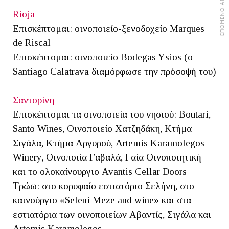
ΕΠΟΜΕΝΟ ΑΡΘΡΟ
Rioja
Επισκέπτομαι: οινοποιείο-ξενοδοχείο Marques
de Riscal
Επισκέπτομαι: οινοποιείο Bodegas Ysios (ο
Santiago Calatrava διαμόρφωσε την πρόσοψή του)
Σαντορίνη
Επισκέπτομαι τα οινοποιεία του νησιού: Boutari,
Santo Wines, Οινοποιείο Χατζηδάκη, Κτήμα
Σιγάλα, Κτήμα Αργυρού, Artemis Karamolegos
Winery, Οινοποιία Γαβαλά, Γαία Οινοποιητική
και το ολοκαίνουργιο Avantis Cellar Doors
Τρώω: στο κορυφαίο εστιατόριο Σελήνη, στο
καινούργιο «Seleni Meze and wine» και στα
εστιατόρια των οινοποιείων Αβαντίς, Σιγάλα και
Artemis Karamolegos