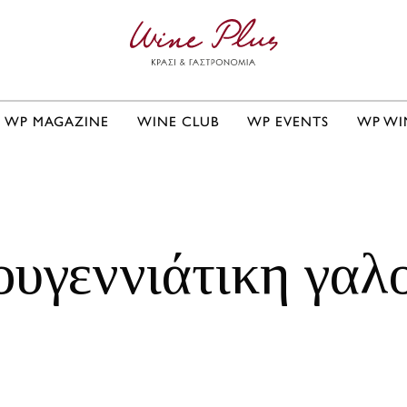
WP MAGAZINE
WINE CLUB
WP EVENTS
WP WI
ουγεννιάτικη γαλ