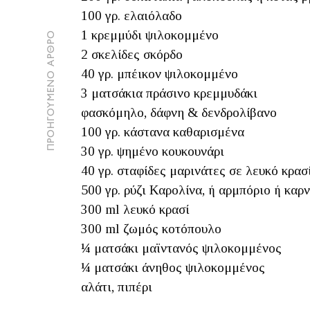
100 γρ. ελαιόλαδο
1 κρεμμύδι ψιλοκομμένο
ΠΡΟΗΓΟΥΜΕΝΟ ΑΡΘΡΟ
2 σκελίδες σκόρδο
40 γρ. μπέικον ψιλοκομμένο
3 ματσάκια πράσινο κρεμμυδάκι
φασκόμηλο, δάφνη & δενδρολίβανο
100 γρ. κάστανα καθαρισμένα
30 γρ. ψημένο κουκουνάρι
40 γρ. σταφίδες μαρινάτες σε λευκό κρασ
500 γρ. ρύζι Καρολίνα, ή αρμπόριο ή καρ
300 ml λευκό κρασί
300 ml ζωμός κοτόπουλο
¼ ματσάκι μαϊντανός ψιλοκομμένος
¼ ματσάκι άνηθος ψιλοκομμένος
αλάτι, πιπέρι