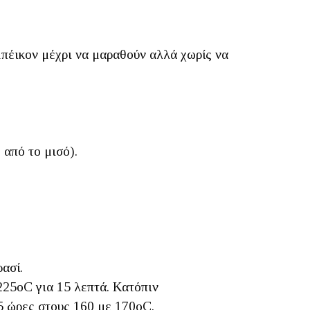
μπέικον μέχρι να μαραθούν αλλά χωρίς να
 από το μισό).
ασί.
25oC για 15 λεπτά. Κατόπιν
5 ώρες στους 160 με 170oC.