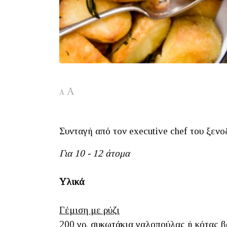
A
A
Συνταγή από τον executive chef του ξεν
Για 10 - 12 άτομα
Υλικά
Γέμιση με ρύζι
200 γρ. συκωτάκια γαλοπούλας ή κότας 