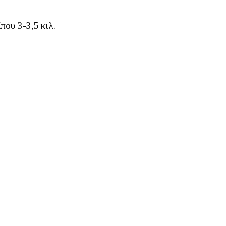
ου 3-3,5 κιλ.