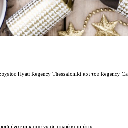
οδοχείου Hyatt Regency Thessaloniki και του Regency C
βρασμένα και κομμένα σε μικρά κομμάτια