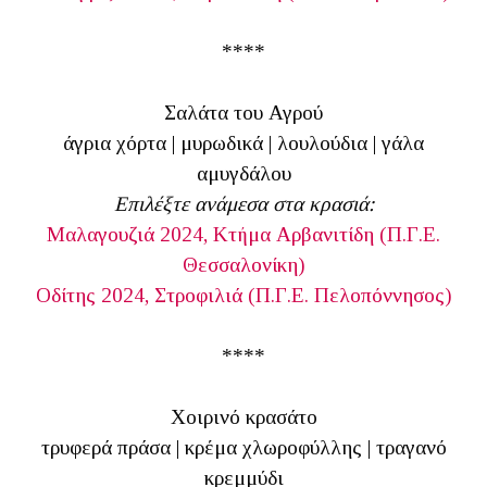
****
Σαλάτα του Αγρού
άγρια χόρτα | μυρωδικά | λουλούδια | γάλα
αμυγδάλου
Επιλέξτε ανάμεσα στα κρασιά:
Μαλαγουζιά 2024, Κτήμα Αρβανιτίδη (Π.Γ.Ε.
Θεσσαλονίκη)
Οδίτης 2024, Στροφιλιά (Π.Γ.Ε. Πελοπόννησος)
****
Χοιρινό κρασάτο
τρυφερά πράσα | κρέμα χλωροφύλλης | τραγανό
κρεμμύδι