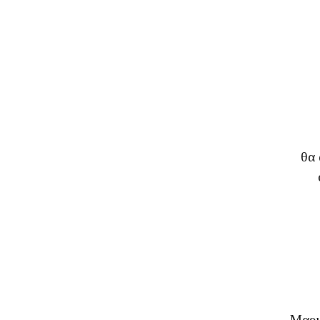
θα 
Μαρι