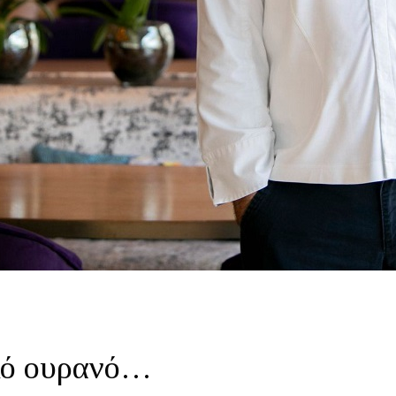
κό ουρανό…