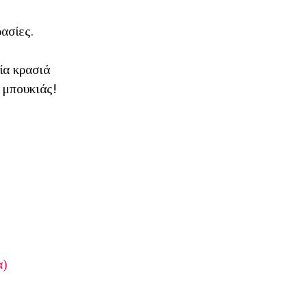
ασίες.
ία κρασιά
 μπουκιάς!
α)