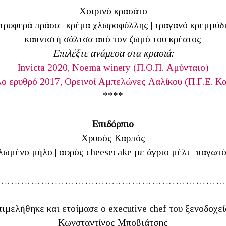
Χοιρινό κρασάτο
τρυφερά πράσα | κρέμα χλωροφύλλης | τραγανό κρεμμύδ
καπνιστή σάλτσα από τον ζωμό του κρέατος
Επιλέξτε ανάμεσα στα κρασιά:
Invicta 2020, Noema winery (Π.Ο.Π. Αμύνταιο)
λο ερυθρό 2017, Ορεινοί Αμπελώνες Λαλίκου (Π.Γ.Ε. Κ
****
Επιδόρπιο
Χρυσός Καρπός
ωμένο μήλο | αφρός cheesecake με άγριο μέλι | παγωτ
…………………………………………………………
πιμελήθηκε και ετοίμασε ο executive chef του ξενοδοχε
Κωνσταντίνος Μποβιάτσης