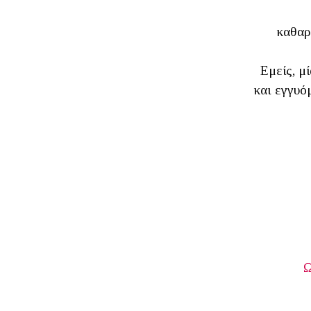
καθαρ
Εμείς, μ
και εγγυό
Ω