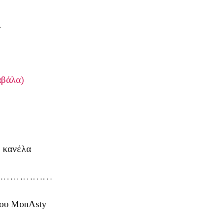
ι
αβάλα)
ό κανέλα
………………
ίου MonAsty