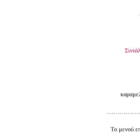
Σινιά
καραμελ
……………
Το μενού ε