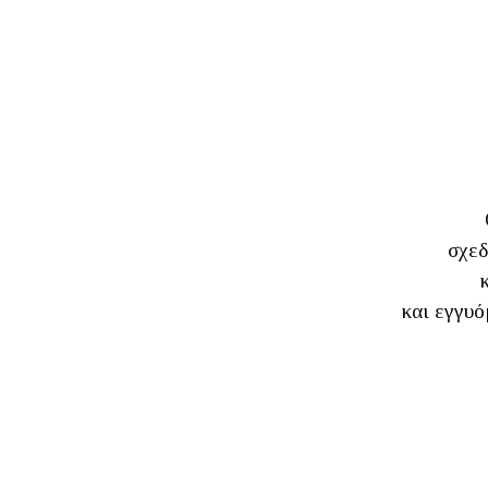
σχεδ
και εγγυό