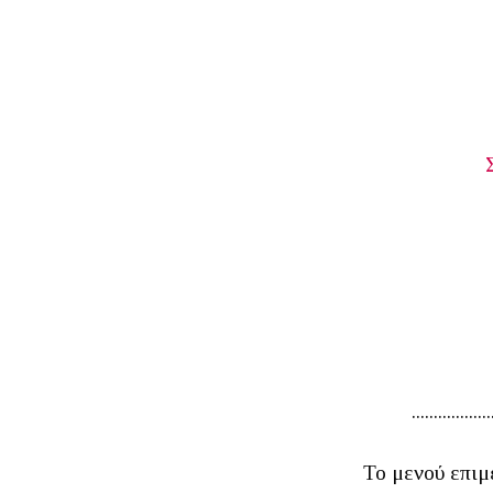
..................
Το μενού επιμ