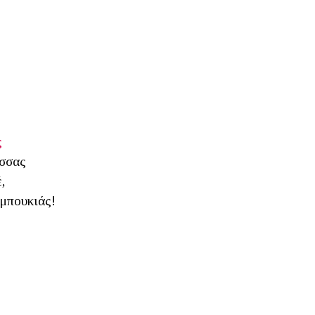
ς
ασσας
,
 μπουκιάς!