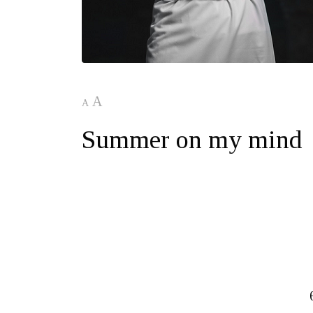
A
A
Summer on my mind