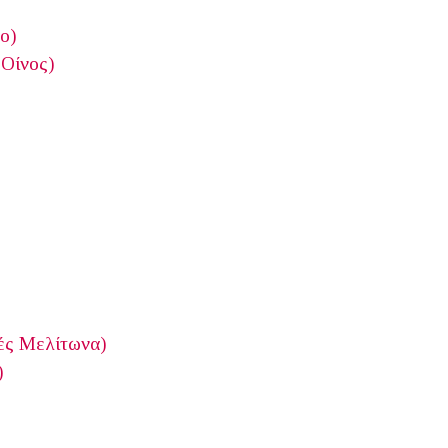
ο)
 Οίνος)
ιές Μελίτωνα)
)