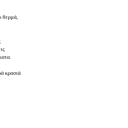
ρ θερμά,
ς
ις
ματα.
ρά κρασιά