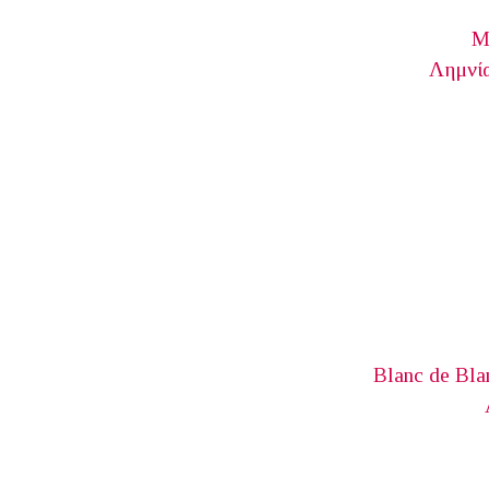
Μ
Λημνία
Blanc de Bla