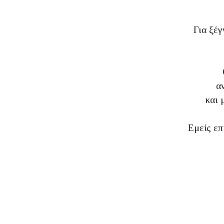
Για ξέγ
α
και 
Εμείς επ