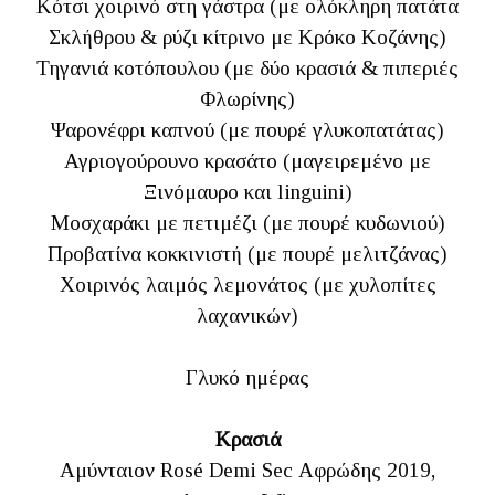
Κότσι χοιρινό στη γάστρα (με ολόκληρη πατάτα
Σκλήθρου & ρύζι κίτρινο με Κρόκο Κοζάνης)
Τηγανιά κοτόπουλου (με δύο κρασιά & πιπεριές
Φλωρίνης)
Ψαρονέφρι καπνού (με πουρέ γλυκοπατάτας)
Αγριογούρουνο κρασάτο (μαγειρεμένο με
Ξινόμαυρο και linguini)
Μοσχαράκι με πετιμέζι (με πουρέ κυδωνιού)
Προβατίνα κοκκινιστή (με πουρέ μελιτζάνας)
Χοιρινός λαιμός λεμονάτος (με χυλοπίτες
λαχανικών)
Γλυκό ημέρας
Κρασιά
Αμύνταιον Rosé Demi Sec Αφρώδης 2019,