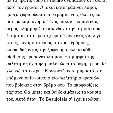
με το πρώτο, coup de foudre ονομάζουν οι Γάλλοι
αυτό τον έρωτα. Ομαλοί καταπράσινοι λόφοι,
ήσυχα χωριουδάκια με κεραμιδένιες σκεπές και
μυτερά καμπαναριά. Ένας παλαιο-ρομαντικός
αέρας πλημμυρίζει επικίνδυνα την ατμόσφαιρα.
Σταματάς στο πρώτο χωριό. Τριγυρνάς για λίγο
στους πανομοιότυπους στενούς δρόμους,
διασκεδάζοντας την ξαφνική απώλεια κάθε
αίσθησης προσανατολισμού. Η ομορφιά της
απλότητας έχει ήδη μαλακώσει τα άγχη, η ηρεμία
χλευάζει το στρες. Κοντοστέκεσαι μπροστά στο
επόμενο σπίτι-οινοποιείο-πωλητήριο κρασιών
που βρίσκεις στον δρόμο σου. Το αποφασίζεις
τάχιστα. Θα μπεις και θα δοκιμάσεις τα κρασιά
του. Αυτό ήταν! Το Beaujolais σ’ έχει κερδίσει.