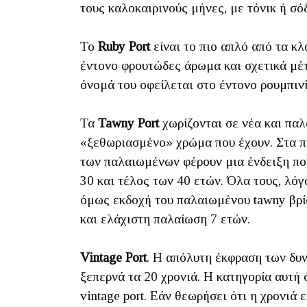
τους καλοκαιρινούς μήνες, με τόνικ ή σό
Το
Ruby Port
είναι το πιο απλό από τα κλ
έντονο φρουτώδες άρωμα και σχετικά μέτ
όνομά του οφείλεται στο έντονο ρουμπινί
Τα
Tawny Port
χωρίζονται σε νέα και παλ
«ξεθωριασμένο» χρώμα που έχουν. Στα π
των παλαιωμένων φέρουν μια ένδειξη που
30 και τέλος των 40 ετών. Όλα τους, λό
όμως εκδοχή του παλαιωμένου tawny βρίσ
και ελάχιστη παλαίωση 7 ετών.
Vintage Port
. Η απόλυτη έκφραση των δυ
ξεπερνά τα 20 χρονιά. Η κατηγορία αυτή 
vintage port. Εάν θεωρήσει ότι η χρονιά 