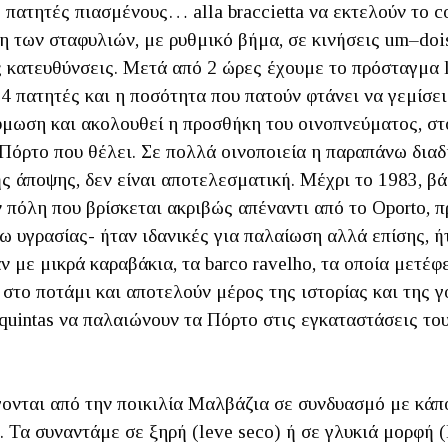
 πατητές πιασμένους… alla braccietta να εκτελούν το co
των σταφυλιών, με ρυθμικό βήμα, σε κινήσεις um–dois (
ις κατευθύνσεις. Μετά από 2 ώρες έχουμε το πρόσταγμα l
 4 πατητές και η ποσότητα που πατούν φτάνει να γεμίσει
ύμωση και ακολουθεί η προσθήκη του οινοπνεύματος, στο
Πόρτο που θέλει. Σε πολλά οινοποιεία η παραπάνω διαδι
ς άποψης, δεν είναι αποτελεσματική. Μέχρι το 1983, β
 πόλη που βρίσκεται ακριβώς απέναντι από το Oporto, π
 υγρασίας- ήταν ιδανικές για παλαίωση αλλά επίσης, ήτ
ν με μικρά καραβάκια, τα barco ravelho, τα οποία μετέ
στο ποτάμι και αποτελούν μέρος της ιστορίας και της γ
quintas να παλαιώνουν τα Πόρτο στις εγκαταστάσεις του
γονται από την ποικιλία Μαλβάζια σε συνδυασμό με κάπ
Τα συναντάμε σε ξηρή (leve seco) ή σε γλυκιά μορφή (la