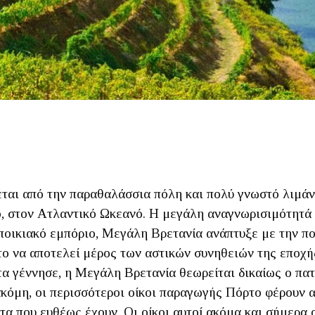
χεται από την παραθαλάσσια πόλη και πολύ γνωστό λιμάν
, στον Ατλαντικό Ωκεανό. Η μεγάλη αναγνωρισιμότητά 
αποικιακό εμπόριο, Μεγάλη Βρετανία ανάπτυξε με την π
ο να αποτελεί μέρος των αστικών συνηθειών της εποχής.
τα γέννησε, η Μεγάλη Βρετανία θεωρείται δικαίως ο πατ
ακόμη, οι περισσότεροι οίκοι παραγωγής Πόρτο φέρουν 
α που ευθέως έχουν. Οι οίκοι αυτοί ακόμα και σήμερα ο